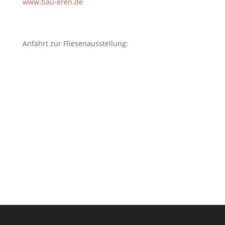
www.bau-eren.de
Anfahrt zur Fliesenausstellung: